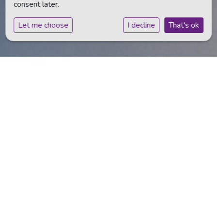
consent later.
Let me choose
I decline
That's ok
Hier staan wij voor